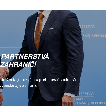
 PARTNERSTVÁ
 ZAHRANIČÍ
združenia je rozvíjať a prehlbovať spoluprácu s
ovensku aj v zahraničí