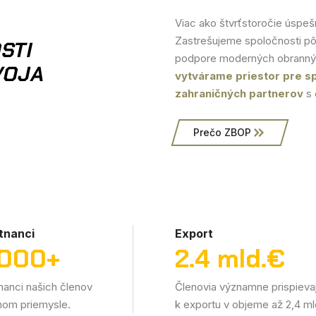
Viac ako štvrťstoročie úspeš
Zastrešujeme spoločnosti pôs
STI
podpore moderných obrannýc
VOJA
vytvárame priestor pre sp
zahraničných partnerov
s 
Prečo ZBOP
tnanci
Export
.000
+
2.4
mld.€
anci našich členov
Členovia významne prispieva
nom priemysle.
k exportu v objeme až 2,4 ml