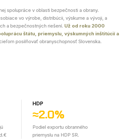
nej spolupráce v oblasti bezpečnosti a obrany.
obiace vo výrobe, distribúcii, výskume a vývoji, a
h a bezpečnostných riešení.
Už od roku 2000
oluprácu štátu, priemyslu, výskumných inštitúcií a
cieľom posilňovať obranyschopnosť Slovenska.
HDP
≈
2.0
%
jú
Podiel exportu obranného
d.€
priemyslu na HDP SR.