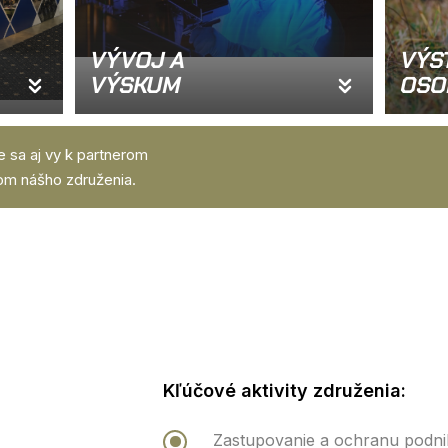
VÝVOJ A
VÝS
VÝSKUM
OSO
te sa aj vy k partnerom
om nášho združenia.
Kľúčové aktivity združenia:
Zastupovanie a ochranu podni