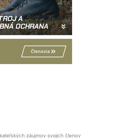
TROJ A
BNÁ OCHRANA
Členovia
kateľských záujmov svojich členov