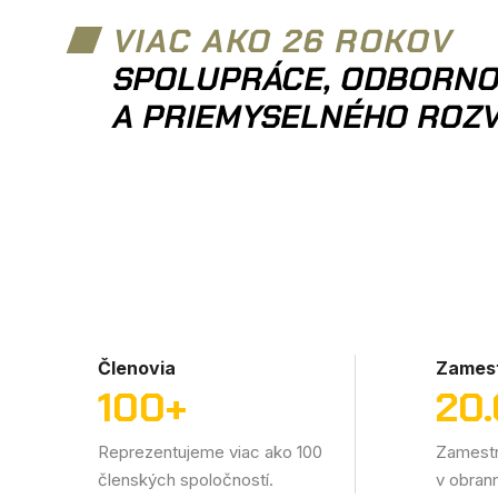
VIAC AKO 26 ROKOV
SPOLUPRÁCE, ODBORNO
A PRIEMYSELNÉHO ROZ
Členovia
Zames
100
+
20
Reprezentujeme viac ako 100
Zamestn
členských spoločností.
v obran