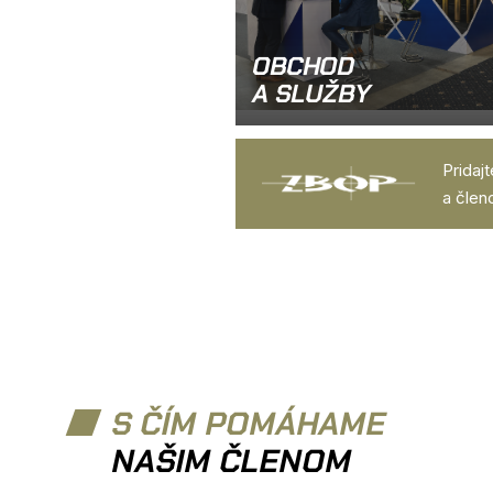
OBCHOD
A SLUŽBY
Pridaj
a člen
S ČÍM POMÁHAME
NAŠIM ČLENOM