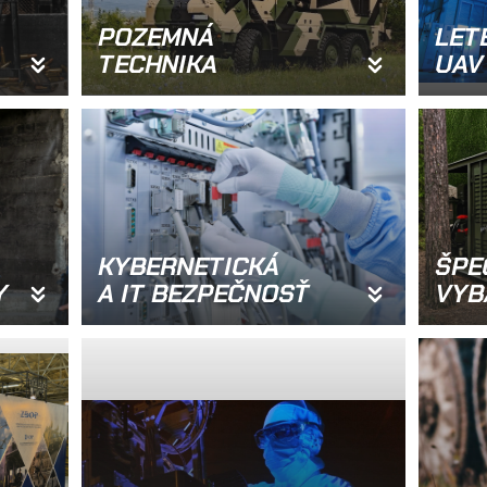
POZEMNÁ
LET
TECHNIKA
UAV
KYBERNETICKÁ
ŠPE
Y
A IT BEZPEČNOSŤ
VYB